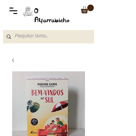
O
Alfarrabicho