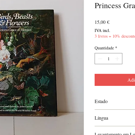
Princess Gr
Preço
15,00 €
IVA incl.
3 livros = 10% descont
Quantidade
*
Adi
Estado
Muito Bom
Língua
Inglês
Levantamento em Lo