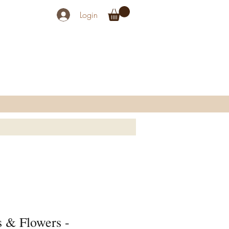
Login
s & Flowers -