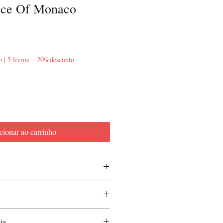
ace Of Monaco
o | 5 livros = 20%desconto
cionar ao carrinho
ja