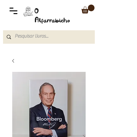
O
Alfarrabicho