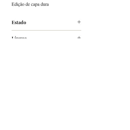
Edição de capa dura
Estado
Muito Bom
Língua
Inglês
O Alfarrabicho
Links
Loja Online
Envios e Pagamentos
Política de Devoluções
Ajuda
Contactos
Mercado de Santa Clara, Loja 7
1100-472
Lisboa
Terças e Sábados - 10h00-16h00