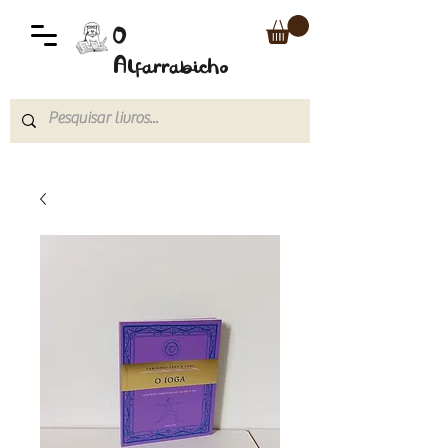
O
Alfarrabicho