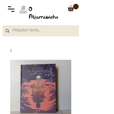
O
Alfarrabicho