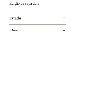
Edição de capa dura
Estado
Muito Bom
Língua
Francês
O Alfarrabicho
Links
Loja Online
Envios e Pagamentos
Política de Devoluções
Ajuda
Contactos
Mercado de Santa Clara, Loja 7
1100-472
Lisboa
Terças e Sábados - 10h00-16h00