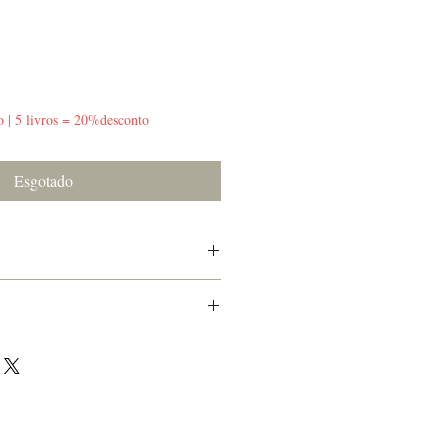
o | 5 livros = 20%desconto
Esgotado