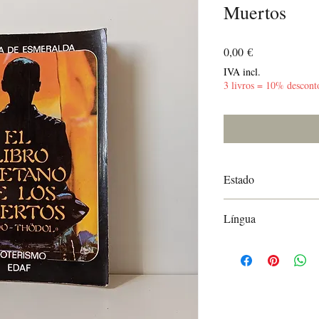
Muertos
Preço
0,00 €
IVA incl.
3 livros = 10% descont
Estado
Bom
Língua
Espanhol