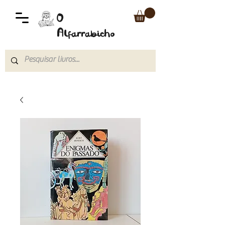
O
Alfarrabicho