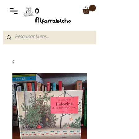
O
Alfarrabicho