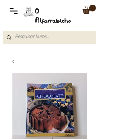
O
Alfarrabicho