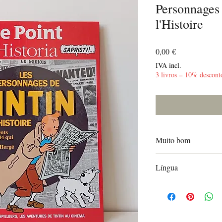
Personnages 
l'Histoire
Preço
0,00 €
IVA incl.
3 livros = 10% descont
Muito bom
Poucas marcas de uso
Língua
Francês