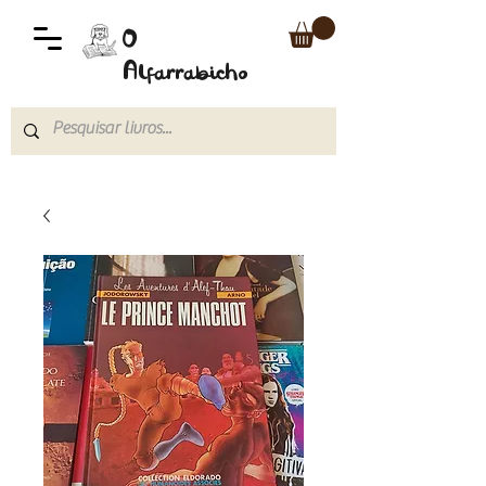
O
Alfarrabicho