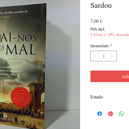
Sardou
Preço
7,00 €
IVA incl.
3 livros = 10% descont
Quantidade
*
Adi
Estado
Muito Bom