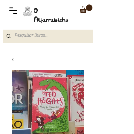
O
Alfarrabicho