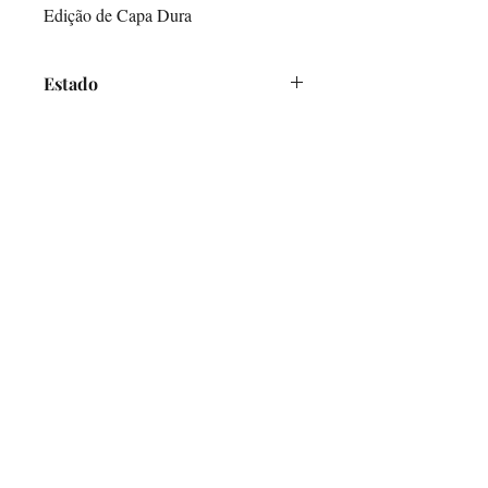
Edição de Capa Dura
Estado
Bom - Assinatura de posse
O Alfarrabicho
Links
Loja Online
Envios e Pagamentos
Política de Devoluções
Ajuda
Contactos
Mercado de Santa Clara, Loja 7
1100-472
Lisboa
Terças e Sábados - 10h00-16h00
info@oalfarrabicho.com