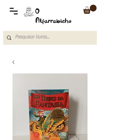
O
Alfarrabicho