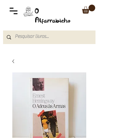
O
Alfarrabicho