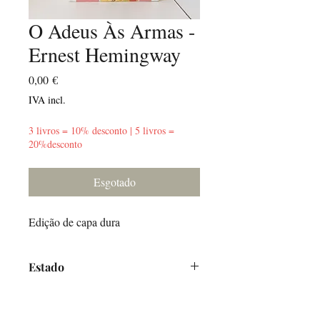
O Adeus Às Armas -
Ernest Hemingway
Preço
0,00 €
IVA incl.
3 livros = 10% desconto | 5 livros =
20%desconto
Esgotado
Edição de capa dura
Estado
Bom - Sinais de desgaste na capa e
lombada