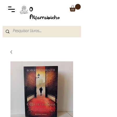
O
Alfarrabicho