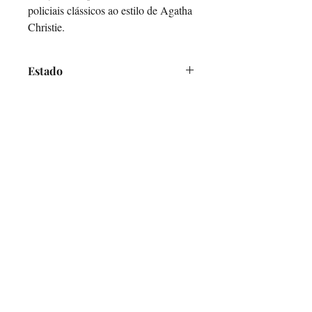
policiais clássicos ao estilo de Agatha
Christie.
Estado
Bom - Defeito na contracapa
O Alfarrabicho
Links
Loja Online
Envios e Pagamentos
Política de Devoluções
Ajuda
Contactos
Mercado de Santa Clara, Loja 7
1100-472
Lisboa
Terças e Sábados - 10h00-16h00
info@oalfarrabicho.com