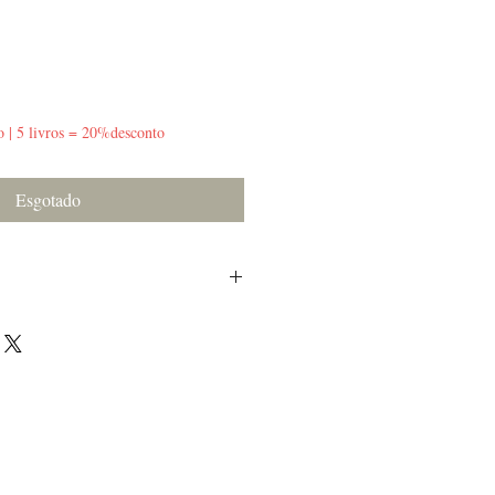
o | 5 livros = 20%desconto
Esgotado
e lombada.
or do miolo.