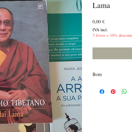
Lama
Preço
0,00 €
IVA incl.
3 livros = 10% descont
Bom
Marcas de uso na capa 
Mancha na parte exteri