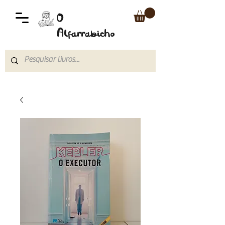
O
Alfarrabicho