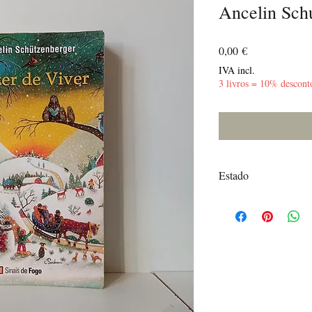
Ancelin Sch
Preço
0,00 €
IVA incl.
3 livros = 10% descont
Estado
Bom - Picos de Acidez n
na capa e lombada