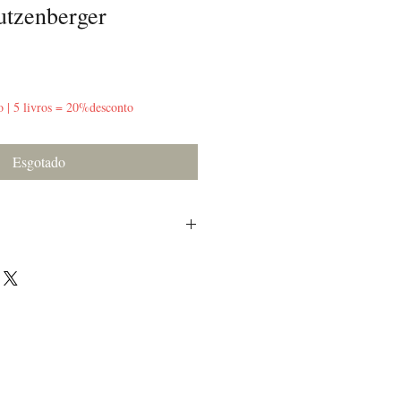
utzenberger
o | 5 livros = 20%desconto
Esgotado
a folha de guarda, sinais de desgaste