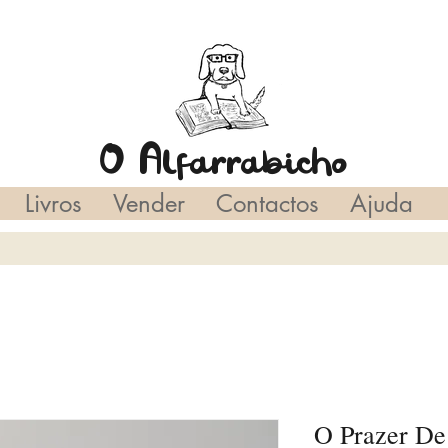
O Alfarrabicho
Livros
Vender
Contactos
Ajuda
O Prazer De