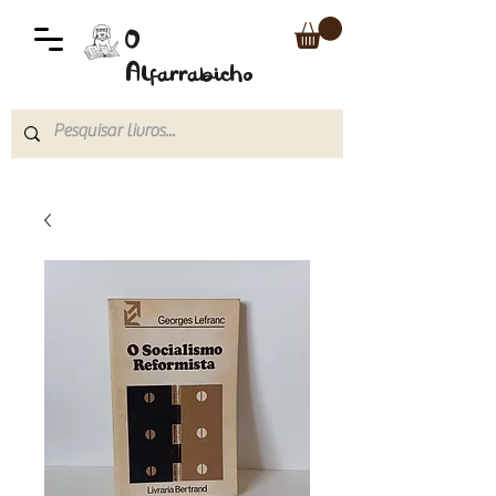
O
Alfarrabicho