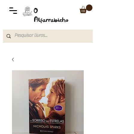
O
Alfarrabicho