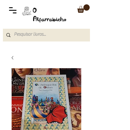
O
Alfarrabicho