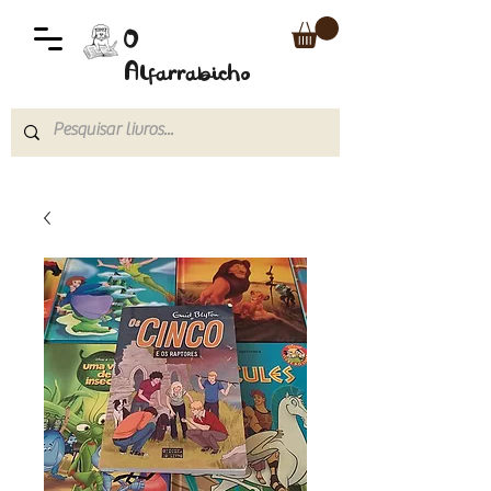
O
Alfarrabicho