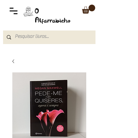
O
Alfarrabicho