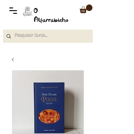
O
Alfarrabicho