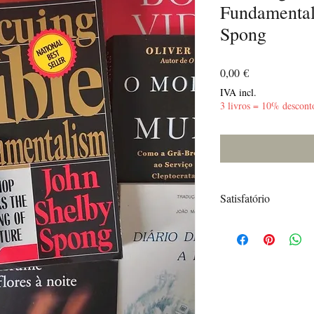
Fundamental
Spong
Preço
0,00 €
IVA incl.
3 livros = 10% descont
Satisfatório
Vinco no canto inferior
marcador e lápis.