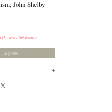
ism; John Shelby
o | 5 livros = 20%desconto
Esgotado
 direito da capa, sublinhado a