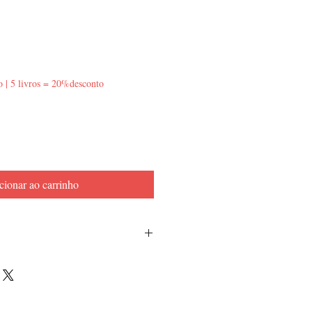
o | 5 livros = 20%desconto
cionar ao carrinho
a lombada