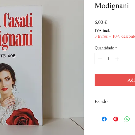
Modignani
Preço
6,00 €
IVA incl.
3 livros = 10% descont
Quantidade
*
Adi
Estado
Bom - Marcas de uso n