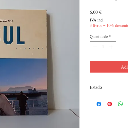
Preço
6,00 €
IVA incl.
3 livros = 10% descont
Quantidade
*
Adi
Estado
Bom