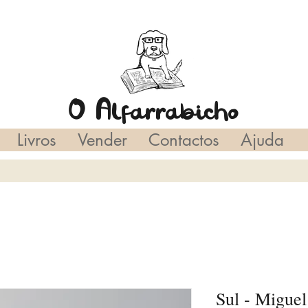
O Alfarrabicho
Livros
Vender
Contactos
Ajuda
Sul - Miguel