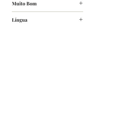
Muito Bom
Poucas marcas de uso
Língua
Inglês
O Alfarrabicho
Links
Loja Online
Envios e Pagamentos
Política de Devoluções
Ajuda
Contactos
Mercado de Santa Clara, Loja 7
1100-472
Lisboa
Terças e Sábados - 10h00-16h00
info@oalfarrabicho.com
Copyright © 2025, O Alfarrabicho