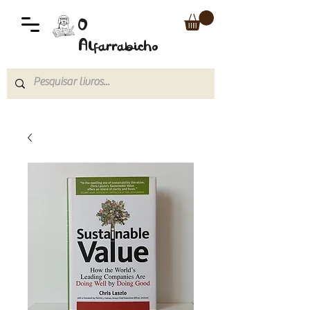
O
Alfarrabicho