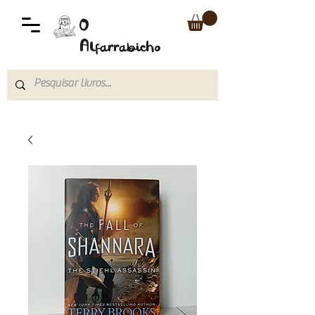
O
Alfarrabicho