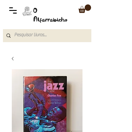
O
Alfarrabicho