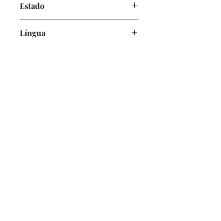
Estado
Bom
Língua
Inglês
O Alfarrabicho
Links
Loja Online
Envios e Pagamentos
Política de Devoluções
Ajuda
Contactos
Mercado de Santa Clara, Loja 7
1100-472
Lisboa
Terças e Sábados - 10h00-16h00
info@oalfarrabicho.com
Copyright © 2025, O Alfarrabicho