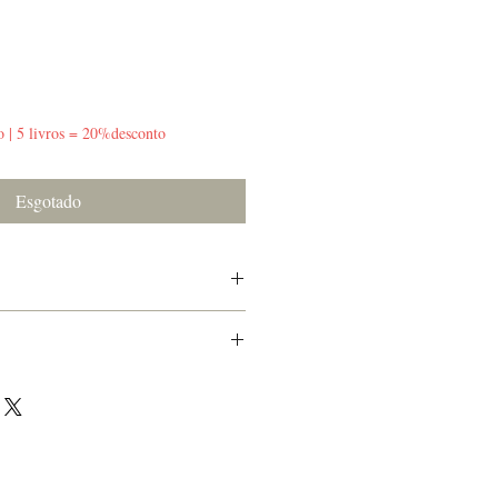
o | 5 livros = 20%desconto
Esgotado