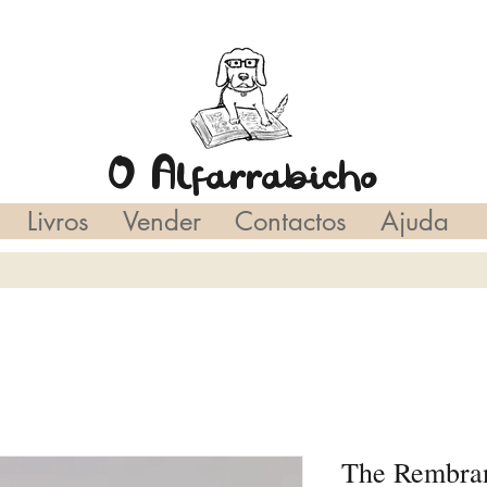
O Alfarrabicho
Livros
Vender
Contactos
Ajuda
The Rembran