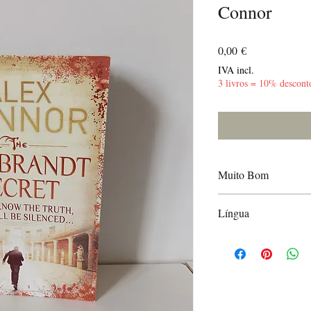
Connor
Preço
0,00 €
IVA incl.
3 livros = 10% descont
Muito Bom
Páginas amareladas
Língua
Inglês