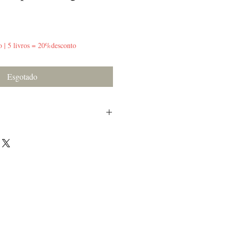
o | 5 livros = 20%desconto
Esgotado