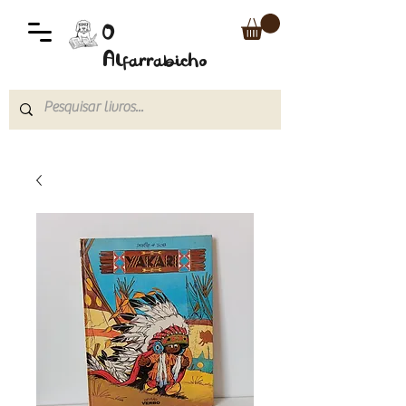
O
Alfarrabicho