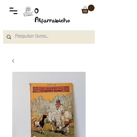
O
Alfarrabicho