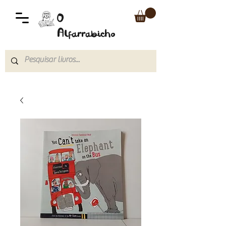
O
Alfarrabicho